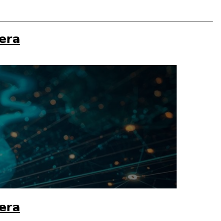
tera
tera