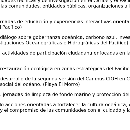
ades técnicas y de investigación en el Caribe y el Pacíf
 las comunidades, entidades públicas, organizaciones ali
ornadas de educación y experiencias interactivas orientad
 Pacífico)
diálogo sobre gobernanza oceánica, carbono azul, investi
stigaciones Oceanográficas e Hidrográficas del Pacífico)
s: actividades de participación ciudadana enfocadas en 
restauración ecológica en zonas estratégicas del Pacífic
s: desarrollo de la segunda versión del Campus CIOH en C
social del océano. (Playa El Morro)
jornadas de limpieza de fondo marino y protección del l
acciones orientadas a fortalecer la cultura oceánica, e
s y el compromiso de las comunidades con el cuidado y l