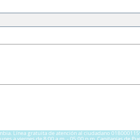
ombia. Línea gratuita de atención al ciudadano 018000115
nes a viernes de 8:00 a.m. - 05:00 p.m. Capitanías de P