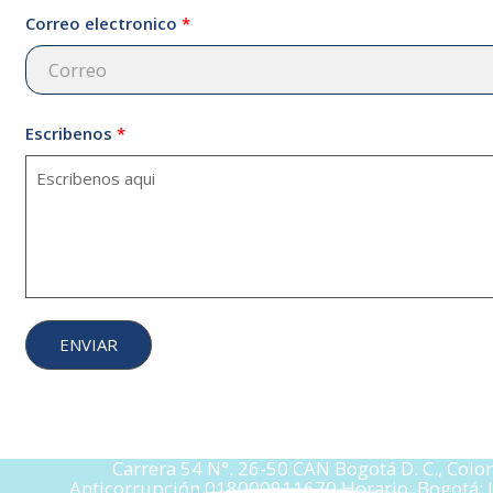
Correo electronico
Escribenos
Carrera 54 N°. 26-50 CAN Bogotá D. C., Col
Anticorrupción 018000911670 Horario: Bogotá: lu