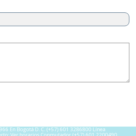
966 En Bogotá D. C. (+57) 601 3286800 Línea
uerto: Ver horarios Conmutador (+57) 601 2200490