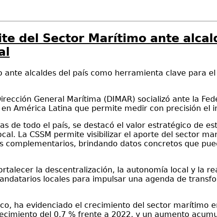
te del Sector Marítimo ante alca
al
 ante alcaldes del país como herramienta clave para el d
irección General Marítima (DIMAR) socializó ante la Fed
 en América Latina que permite medir con precisión el
s de todo el país, se destacó el valor estratégico de es
ocal. La CSSM permite visibilizar el aporte del sector m
ios complementarios, brindando datos concretos que puede
ortalecer la descentralización, la autonomía local y la 
mandatarios locales para impulsar una agenda de transfo
, ha evidenciado el crecimiento del sector marítimo en 
crecimiento del 0,7 % frente a 2022, y un aumento acum