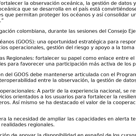
talecer la observación oceánica, la gestión de datos y 
oceánica que se desarrolla en el país está convirtiéndos
nes que permitan proteger los océanos y así consolidar 
.”
legación colombiana, durante las sesiones del Consejo Eje
éanos (GOOS): una oportunidad estratégica para respo
os operacionales, gestión del riesgo y apoyo a la toma 
as Regionales: fortalecer su papel como enlace entre el 
les para favorecer una participación más activa de los p
ción del GOOS debe mantenerse articulada con el Progra
eroperabilidad entre la observación, la gestión de datos
peracionales: A partir de la experiencia nacional, se re
cios orientados a los usuarios para fortalecer la resilien
eros. Así mismo se ha destacado el valor de la cooperac
tera la necesidad de ampliar las capacidades en alerta
 realidades regionales.
ción de apoyar la disponibilidad en español de los cur