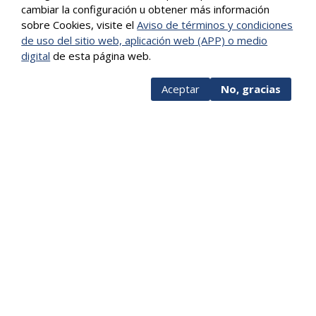
cambiar la configuración u obtener más información
sobre Cookies, visite el
Aviso de términos y condiciones
de uso del sitio web, aplicación web (APP) o medio
digital
de esta página web.
Más info
Aceptar
No, gracias
Caracterización de usuarios por trámites 2026
Caracterización de usuarios por trámites 2025
Caracterización de usuarios por trámites 2024
Caracterización de usuarios por trámites 2023
Caracterización de usuarios por trámites 2022
Caracterización de usuarios por trámites 2021
Caracterización de usuarios
FACEBOOK
TWITTER
IMPRIMIR
Versión PDF
Visitas
12