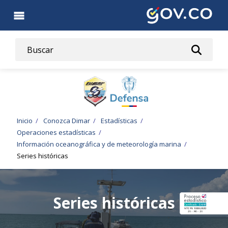
Pasar
al
contenido
principal
Ruta
Inicio
Conozca Dimar
Estadísticas
Operaciones estadísticas
de
Información oceanográfica y de meteorología marina
Series históricas
navegación
Series históricas