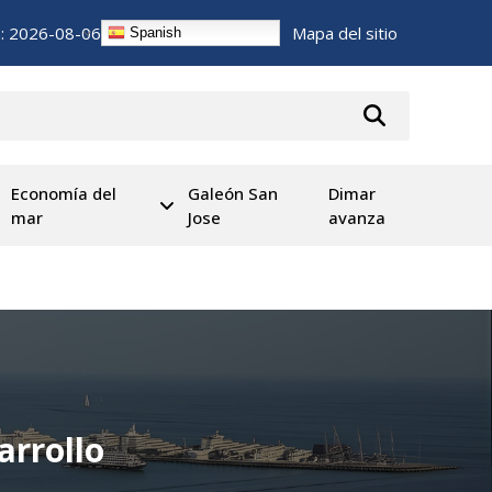
n:
2026-08-06
Mapa del sitio
Spanish
Economía del
Galeón San
Dimar
mar
Jose
avanza
arrollo