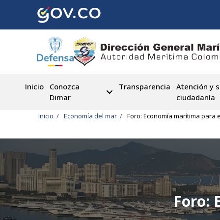
Pasar
al
contenido
principal
Inicio
Conozca
Transparencia
Atención y s
Dimar
ciudadanía
Ruta
Inicio
Economía del mar
Foro: Economía marítima para e
de
navegación
Foro: 