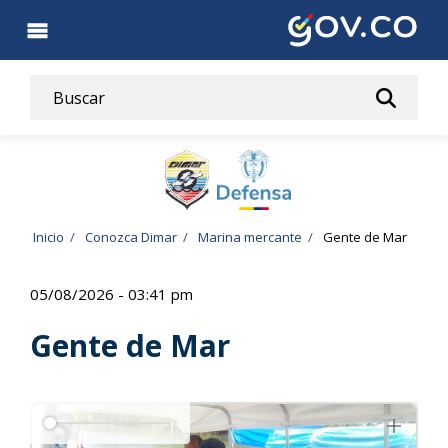
Pasar
al
contenido
principal
Ruta
Inicio
Conozca Dimar
Marina mercante
Gente de Mar
de
05/08/2026 - 03:41 pm
navegación
Gente de Mar