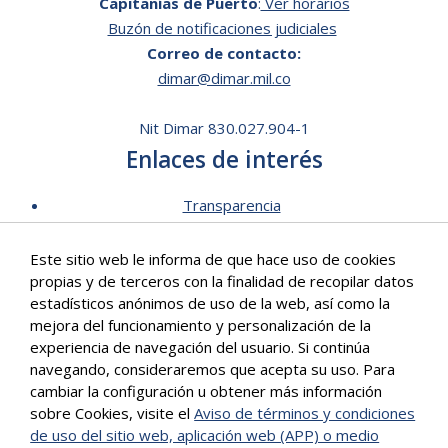
Capitanías de Puerto
:
Ver horarios
Buzón de notificaciones judiciales
Correo de contacto:
dimar@dimar.mil.co
Nit Dimar 830.027.904-1
Enlaces de interés
Transparencia
Lista de Precios - Trámites
Este sitio web le informa de que hace uso de cookies
Mecanismos de contacto
propias y de terceros con la finalidad de recopilar datos
Software para personas en situación de discapacidad
estadísticos anónimos de uso de la web, así como la
Signos en Red
mejora del funcionamiento y personalización de la
Intranet de Dimar
experiencia de navegación del usuario. Si continúa
navegando, consideraremos que acepta su uso. Para
Correo Institucional
cambiar la configuración u obtener más información
Políticas
sobre Cookies, visite el
Aviso de términos y condiciones
Mapa del sitio
de uso del sitio web, aplicación web (APP) o medio