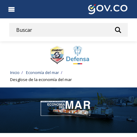
Pasar
al
contenido
principal
Ruta
Inicio
Economía del mar
Desglose de la economía del mar
de
navegación