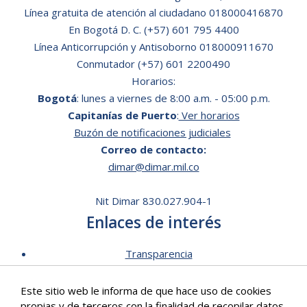
Línea gratuita de atención al ciudadano
018000416870
En Bogotá D. C.
(+57) 601 795 4400
Línea Anticorrupción y Antisoborno 018000911670
Conmutador (+57) 601 2200490
Horarios:
Bogotá
: lunes a viernes de 8:00 a.m. - 05:00 p.m.
Capitanías de Puerto
:
Ver horarios
Buzón de notificaciones judiciales
Correo de contacto:
dimar@dimar.mil.co
Nit Dimar 830.027.904-1
Enlaces de interés
Transparencia
Lista de Precios - Trámites
Este sitio web le informa de que hace uso de cookies
Mecanismos de contacto
propias y de terceros con la finalidad de recopilar datos