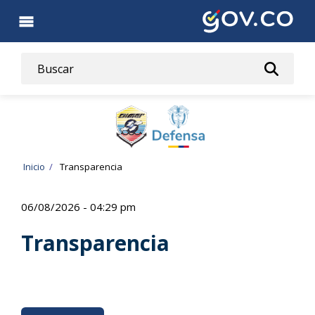
Pasar
al
contenido
principal
Ruta
Inicio
Transparencia
de
06/08/2026 - 04:29 pm
navegación
Transparencia