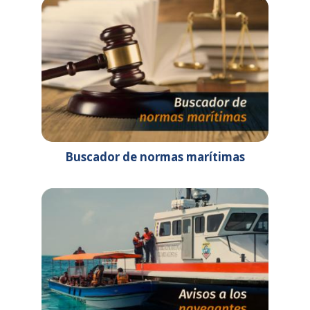
Reino Unido)
Todo
TALLER VIRTUAL
el día
PREPARATORIO PARA EL
XV EJERCICIO REGIONAL
ANUAL DE TSUNAMI
CARIBE WAVE 26
08:00 am - 12:00 am
16ª REUNIÓN DEL
GRUPO DE TRABAJO
Buscador de normas marítimas
MUNDIAL DE LA BASE DE
DATOS ENC
(WENDWG16) Lugar:
Hong Kong, China
26 de febrero de 2026
jueves
Todo
SUBCOMITÉ DE
el día
TECNOLOGÍAS
DIGITALES - DTEC6.
Lugar: París, Francia.