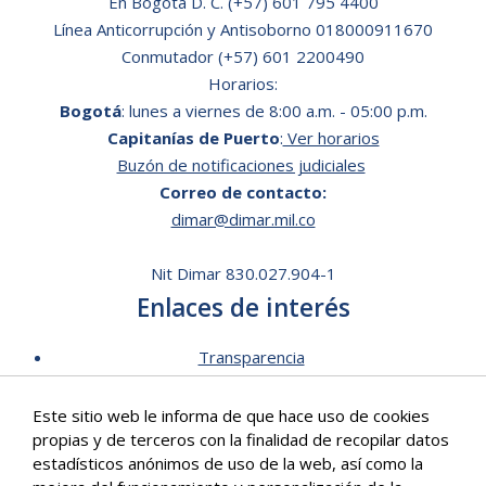
En Bogotá D. C.
(+57) 601 795 4400
Línea Anticorrupción y Antisoborno 018000911670
08:00 am - 12:00 am
2ª REUNIÓN DEL GRUPO
Conmutador (+57) 601 2200490
DE TRABAJO
Horarios:
INTERPERIODOS SOBRE
Bogotá
: lunes a viernes de 8:00 a.m. - 05:00 p.m.
EL EXAMEN AMPLIO DEL
CONVENIO Y EL CÓDIGO
Capitanías de Puerto
:
Ver horarios
DE FORMACIÓN (ISWG-
Buzón de notificaciones judiciales
STCW 2) Lugar: OMI
Correo de contacto:
(Londres, Reino Unido)
dimar@dimar.mil.co
08:00 am - 12:00 am
49ª REUNIÓN DEL
Nit Dimar 830.027.904-1
GRUPO CIENTÍFICO DEL
CONVENIO DE LONDRES
Enlaces de interés
– 20ª REUNIÓN DEL
GRUPO CIENTÍFICO DEL
Transparencia
PROTOCOLO DE
Lista de Precios - Trámites
LONDRES (LC/SG 49)
Este sitio web le informa de que hace uso de cookies
Lugar: OMI (Londres,
Mecanismos de contacto
propias y de terceros con la finalidad de recopilar datos
Reino Unido)
Software para personas en situación de discapacidad
estadísticos anónimos de uso de la web, así como la
Signos en Red
08:00 am - 12:00 am
SUBCOMITÉ SERVICIOS