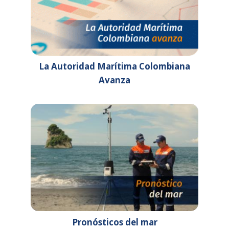
08:09 am - 05:00 pm
Aniversario Centro de
Investigaciones
Oceanográficas e
Hidrográficas del Pacífico
15 de febrero de 2026
domingo
La Autoridad Marítima Colombiana
Avanza
08:00 am - 05:00 pm
Aniversario Capitanía de
Puerto de Leticia
19 de febrero de 2026
jueves
08:00 am - 05:00 pm
REUNIÓN VIRTUAL DEL
COMITÉ DIRECTIVO DEL
SISTEMA MUNDIAL DE
OBSERVACIÓN DEL
OCÉANO - GOOS
23 de febrero de 2026
lunes
08:00 am - 12:00 am
SUBCOMITÉ DE
Pronósticos del mar