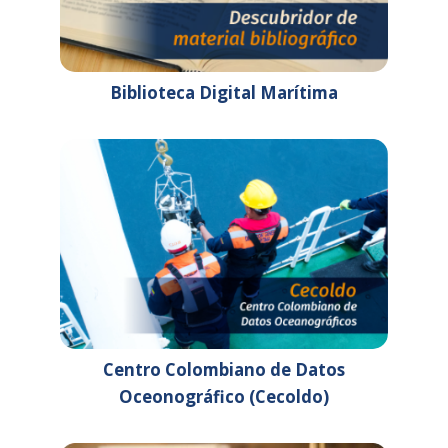
Lugar: OMI (Londres,
Reino Unido)
08:00 am - 12:00 am
TALLER VIRTUAL
Biblioteca Digital Marítima
PREPARATORIO PARA EL
XV EJERCICIO REGIONAL
ANUAL DE TSUNAMI
CARIBE WAVE 26
25 de febrero de 2026
miércoles
Todo
SUBCOMITÉ DE
el día
TECNOLOGÍAS
DIGITALES - DTEC6.
Lugar: París, Francia.
Todo
SUBCOMITÉ DE FACTOR
Centro Colombiano de Datos
el día
HUMANO, FORMACIÓN Y
Oceonográfico (Cecoldo)
GUARDIA (HTW) – 12º
PERIODO DE SESIONES
Lugar: OMI (Londres,