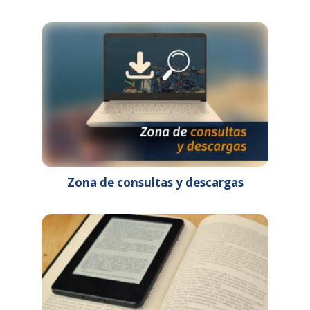
TECNOLOGÍAS
DIGITALES - DTEC6.
Lugar: París, Francia.
08:00 am - 12:00 am
SUBCOMITÉ DE FACTOR
HUMANO, FORMACIÓN Y
GUARDIA (HTW) – 12º
PERIODO DE SESIONES
Lugar: OMI (Londres,
Reino Unido)
24 de febrero de 2026
martes
Zona de consultas y descargas
Todo
SUBCOMITÉ DE
el día
TECNOLOGÍAS
DIGITALES - DTEC6.
Lugar: París, Francia.
Todo
SUBCOMITÉ DE FACTOR
el día
HUMANO, FORMACIÓN Y
GUARDIA (HTW) – 12º
PERIODO DE SESIONES