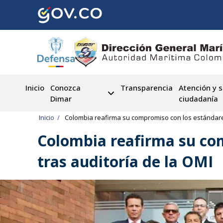
Pasar
al
contenido
principal
Inicio
Conozca
Transparencia
Atención y s
Dimar
ciudadanía
Ruta
Inicio
Colombia reafirma su compromiso con los estándares
de
Colombia reafirma su co
navegación
tras auditoría de la OMI