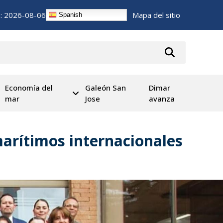
n:
2026-08-06
Mapa del sitio
Spanish
Economía del
Galeón San
Dimar
mar
Jose
avanza
arítimos internacionales