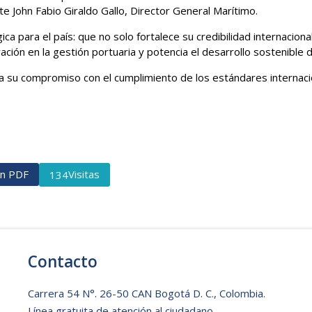
te John Fabio Giraldo Gallo, Director General Marítimo.
ca para el país: que no solo fortalece su credibilidad internacio
ción en la gestión portuaria y potencia el desarrollo sostenible 
u compromiso con el cumplimiento de los estándares internacional
ón PDF
Visitas
134
Contacto
Carrera 54 N°. 26-50 CAN Bogotá D. C., Colombia.
Línea gratuita de atención al ciudadano