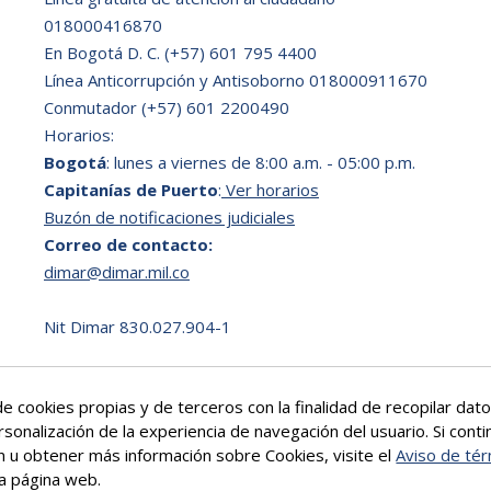
018000416870
En Bogotá D. C.
(+57) 601 795 4400
Línea Anticorrupción y Antisoborno 018000911670
Conmutador (+57) 601 2200490
Horarios:
Bogotá
: lunes a viernes de 8:00 a.m. - 05:00 p.m.
Capitanías de Puerto
:
Ver horarios
Buzón de notificaciones judiciales
Correo de contacto:
dimar@dimar.mil.co
Nit Dimar 830.027.904-1
e cookies propias y de terceros con la finalidad de recopilar da
rsonalización de la experiencia de navegación del usuario. Si co
ón u obtener más información sobre Cookies, visite el
Aviso de tér
a página web.
Más info