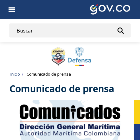
Pasar
al
contenido
principal
Ruta
Inicio
Comunicado de prensa
de
Comunicado de prensa
navegación