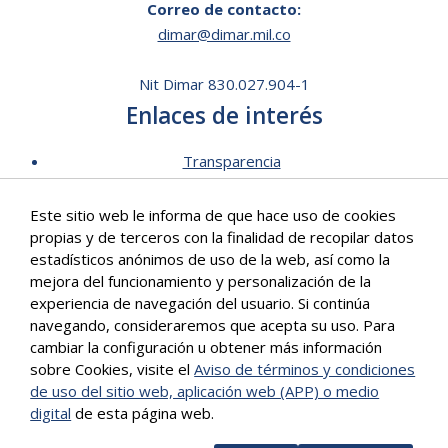
Correo de contacto:
dimar@dimar.mil.co
Nit Dimar 830.027.904-1
Enlaces de interés
Transparencia
Lista de Precios - Trámites
Este sitio web le informa de que hace uso de cookies
Mecanismos de contacto
propias y de terceros con la finalidad de recopilar datos
Software para personas en situación de discapacidad
estadísticos anónimos de uso de la web, así como la
Signos en Red
mejora del funcionamiento y personalización de la
Intranet de Dimar
experiencia de navegación del usuario. Si continúa
navegando, consideraremos que acepta su uso. Para
Correo Institucional
cambiar la configuración u obtener más información
Políticas
sobre Cookies, visite el
Aviso de términos y condiciones
Mapa del sitio
de uso del sitio web, aplicación web (APP) o medio
digital
de esta página web.
Más info