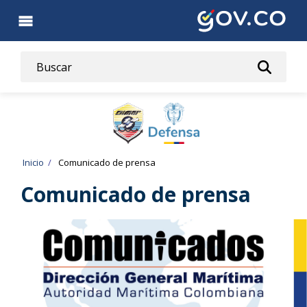
Pasar
al
contenido
principal
Ruta
Inicio
Comunicado de prensa
de
Comunicado de prensa
navegación