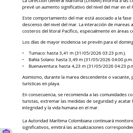
La Dirección General Marítima (DIMAR) informa a las c
prevé un aumento significativo del nivel del mar en el 
Este comportamiento del mar está asociado a la fase 
descenso del nivel del mar. La interacción de mareas 
costeros del litoral Pacífico, especialmente en áreas
Los días de mayor incidencia se prevén para el doming
• Tumaco: hasta 3,41 m (31/05/2026 03:23 p.m.).
• Bahía Solano: hasta 3,49 m (31/05/2026 04:00 p.m
• Buenaventura: hasta 4,23 m (31/05/2026 04:23 p.m
Asimismo, durante la marea descendente o vaciante, 
turísticas en playa.
En consecuencia, se recomienda a las comunidades cos
turistas, extremar las medidas de seguridad y acatar 
integridad y la vida humana en el mar.
La Autoridad Marítima Colombiana continuará monito
significativos, emitirá las actualizaciones correspondie