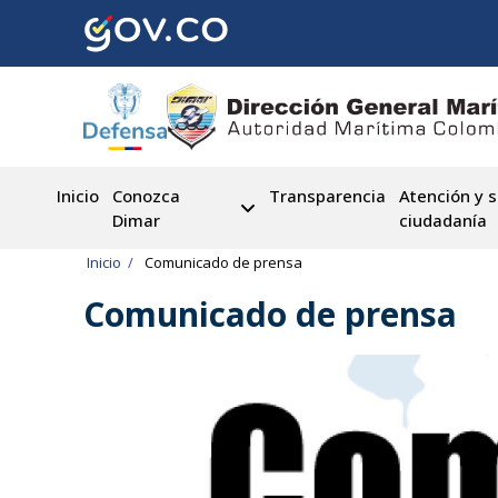
Pasar
al
contenido
principal
Inicio
Conozca
Transparencia
Atención y s
Dimar
ciudadanía
Ruta
Inicio
Comunicado de prensa
de
Comunicado de prensa
navegación