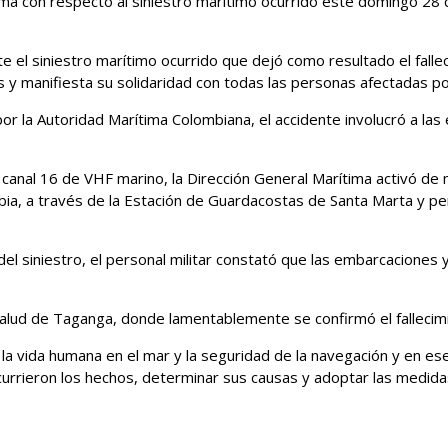
ma con respecto al siniestro marítimo ocurrido este domingo 28 de
e el siniestro marítimo ocurrido que dejó como resultado el fal
os y manifiesta su solidaridad con todas las personas afectadas p
 por la Autoridad Marítima Colombiana, el accidente involucró a
l canal 16 de VHF marino, la Dirección General Marítima activó de
mbia, a través de la Estación de Guardacostas de Santa Marta y p
el siniestro, el personal militar constató que las embarcaciones 
 salud de Taganga, donde lamentablemente se confirmó el fallecim
 vida humana en el mar y la seguridad de la navegación y en ese 
ocurrieron los hechos, determinar sus causas y adoptar las medid