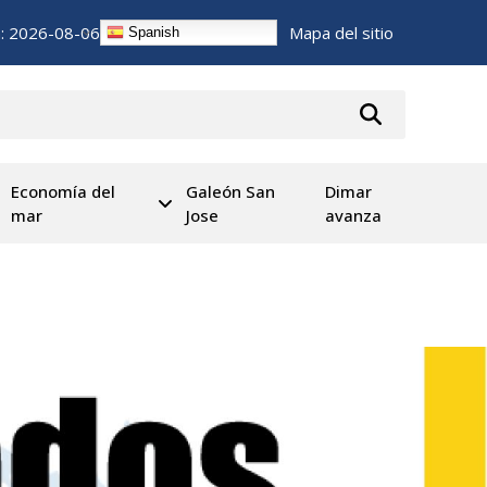
n:
2026-08-06
Mapa del sitio
Spanish
Economía del
Galeón San
Dimar
mar
Jose
avanza