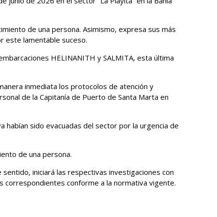
 junio de 2026 en el sector “La Playita” en la Bahía
lecimiento de una persona. Asimismo, expresa sus más
or este lamentable suceso.
 las embarcaciones HELINANITH y SALMITA, esta última
 manera inmediata los protocolos de atención y
ersonal de la Capitanía de Puerto de Santa Marta en
ya habían sido evacuadas del sector por la urgencia de
iento de una persona.
sentido, iniciará las respectivas investigaciones con
as correspondientes conforme a la normativa vigente.