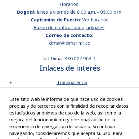
Horarios:
Bogotá
: lunes a viernes de 8:00 a.m. - 05:00 p.m.
Capitanías de Puerto
:
Ver horarios
Buzón de notificaciones judiciales
Correo de contacto:
dimar@dimar.mil.co
Nit Dimar 830.027.904-1
Enlaces de interés
Transparencia
Lista de Precios - Trámites
Este sitio web le informa de que hace uso de cookies
Mecanismos de contacto
propias y de terceros con la finalidad de recopilar datos
Software para personas en situación de discapacidad
estadísticos anónimos de uso de la web, así como la
Signos en Red
mejora del funcionamiento y personalización de la
Intranet de Dimar
experiencia de navegación del usuario. Si continúa
navegando, consideraremos que acepta su uso. Para
Correo Institucional