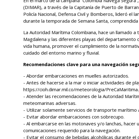
En el marco de la campaña “Colombia Navega Segura”, 
(DIMAR), a través de la Capitanía de Puerto de Barranqu
Policía Nacional, Defensa Civil y Bomberos, lideró el l
durante la temporada de Semana Santa, comprendida en
La Autoridad Marítima Colombiana, hace un llamado a tu
Magdalena y las diferentes playas del departamento de
vida humana, promover el cumplimiento de la normativ
cuidado del entorno marino y fluvial.
Recomendaciones clave para una navegación seg
- Abordar embarcaciones en muelles autorizados.
- Antes de hacerse a la mar o iniciar actividades de pl
https://cioh.dimar.mil.co/meteorologia/PreCaMaritim
- Atender las recomendaciones de la Autoridad Marítim
meteomarinas adversas.
- Utilizar solamente servicios de transporte marítimo
- Evitar abordar embarcaciones con sobrecupo.
- Al embarcarse en las motonaves y/o lanchas, hacer 
comunicaciones requerido para la navegación.
- Evitar el consumo de bebidas alcohólicas durante el 