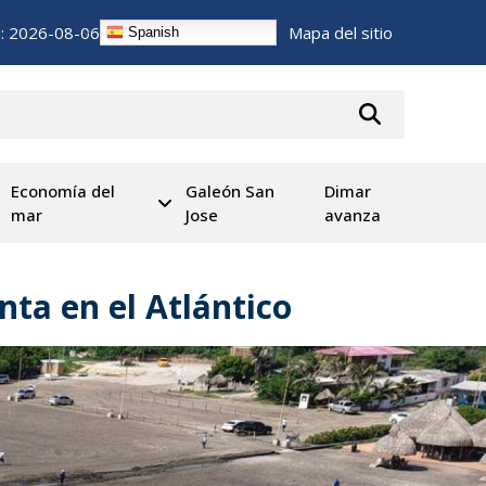
n:
2026-08-06
Mapa del sitio
Spanish
Economía del
Galeón San
Dimar
mar
Jose
avanza
ta en el Atlántico