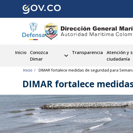
Pasar
al
contenido
principal
Inicio
Conozca
Transparencia
Atención y s
Dimar
ciudadanía
Ruta
Inicio
DIMAR fortalece medidas de seguridad para Semana 
de
DIMAR fortalece medidas
navegación