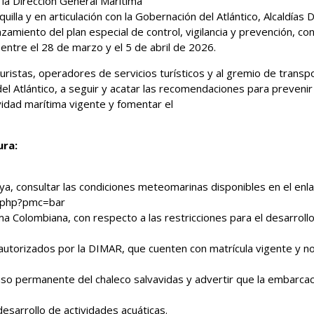
la Dirección General Marítima
illa y en articulación con la Gobernación del Atlántico, Alcaldías
anzamiento del plan especial de control, vigilancia y prevención, c
tre el 28 de marzo y el 5 de abril de 2026.
ristas, operadores de servicios turísticos y al gremio de transpor
l Atlántico, a seguir y acatar las recomendaciones para prevenir 
idad marítima vigente y fomentar el
ura:
aya, consultar las condiciones meteomarinas disponibles en el enla
a.php?pmc=bar
a Colombiana, con respecto a las restricciones para el desarroll
 autorizados por la DIMAR, que cuenten con matrícula vigente y n
uso permanente del chaleco salvavidas y advertir que la embarcac
desarrollo de actividades acuáticas.