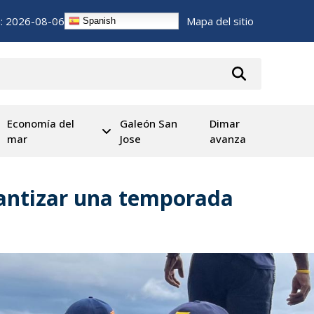
n:
2026-08-06
Mapa del sitio
Spanish
Economía del
Galeón San
Dimar
mar
Jose
avanza
rantizar una temporada