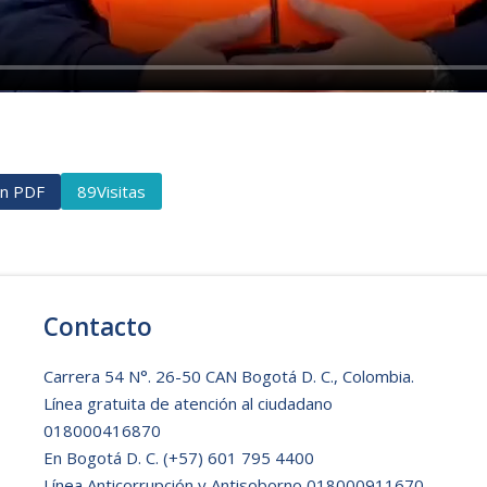
ón PDF
Visitas
89
Contacto
Carrera 54 N°. 26-50 CAN Bogotá D. C., Colombia.
Línea gratuita de atención al ciudadano
018000416870
En Bogotá D. C.
(+57) 601 795 4400
Línea Anticorrupción y Antisoborno 018000911670