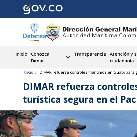
Pasar
al
contenido
principal
Inicio
Conozca
Transparencia
Atención y s
Dimar
ciudadanía
Ruta
Inicio
DIMAR refuerza controles marítimos en Guapi para ga
de
DIMAR refuerza controle
navegación
turística segura en el Pac