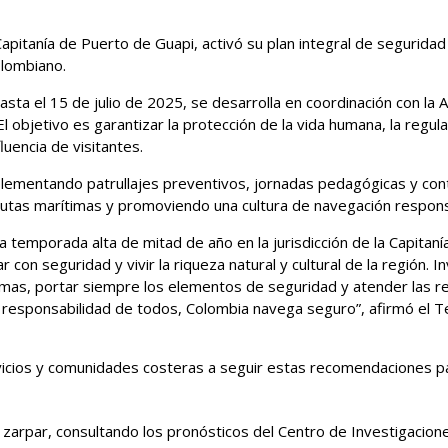
Capitanía de Puerto de Guapi, activó su plan integral de segurida
olombiano.
asta el 15 de julio de 2025, se desarrolla en coordinación con la 
l objetivo es garantizar la protección de la vida humana, la regul
uencia de visitantes.
plementando patrullajes preventivos, jornadas pedagógicas y con
as rutas marítimas y promoviendo una cultura de navegación respo
 la temporada alta de mitad de año en la jurisdicción de la Capit
con seguridad y vivir la riqueza natural y cultural de la región. 
imas, portar siempre los elementos de seguridad y atender las 
una responsabilidad de todos, Colombia navega seguro”, afirmó e
vicios y comunidades costeras a seguir estas recomendaciones pa
zarpar, consultando los pronósticos del Centro de Investigacione