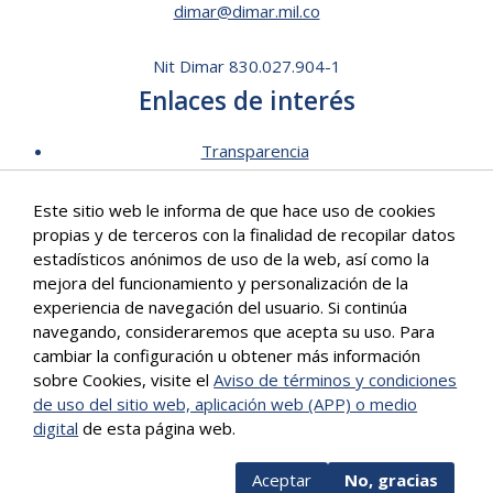
dimar@dimar.mil.co
Nit Dimar 830.027.904-1
Enlaces de interés
Transparencia
Lista de Precios - Trámites
Este sitio web le informa de que hace uso de cookies
Mecanismos de contacto
propias y de terceros con la finalidad de recopilar datos
Software para personas en situación de discapacidad
estadísticos anónimos de uso de la web, así como la
Signos en Red
mejora del funcionamiento y personalización de la
Intranet de Dimar
experiencia de navegación del usuario. Si continúa
navegando, consideraremos que acepta su uso. Para
Correo Institucional
cambiar la configuración u obtener más información
Políticas
sobre Cookies, visite el
Aviso de términos y condiciones
Mapa del sitio
de uso del sitio web, aplicación web (APP) o medio
digital
de esta página web.
Más info
Aceptar
No, gracias