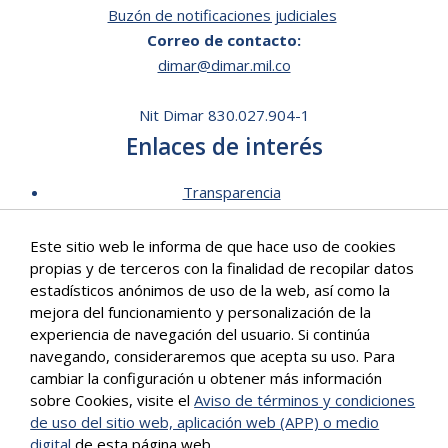
Buzón de notificaciones judiciales
Correo de contacto:
dimar@dimar.mil.co
Nit Dimar 830.027.904-1
Enlaces de interés
Transparencia
Lista de Precios - Trámites
Este sitio web le informa de que hace uso de cookies
Mecanismos de contacto
propias y de terceros con la finalidad de recopilar datos
Software para personas en situación de discapacidad
estadísticos anónimos de uso de la web, así como la
Signos en Red
mejora del funcionamiento y personalización de la
Intranet de Dimar
experiencia de navegación del usuario. Si continúa
navegando, consideraremos que acepta su uso. Para
Correo Institucional
cambiar la configuración u obtener más información
Políticas
sobre Cookies, visite el
Aviso de términos y condiciones
Mapa del sitio
de uso del sitio web, aplicación web (APP) o medio
digital
de esta página web.
Más info