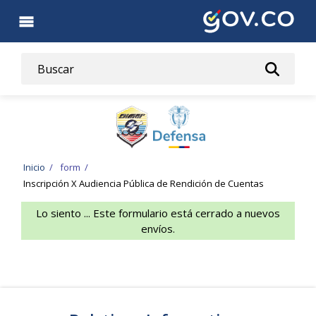
Pasar
al
contenido
principal
Ruta
Inicio
form
Inscripción X Audiencia Pública de Rendición de Cuentas
de
status
Lo siento ... Este formulario está cerrado a nuevos
navegación
envíos.