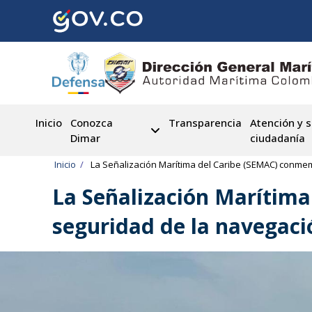
Pasar
al
contenido
principal
Inicio
Conozca
Transparencia
Atención y s
Dimar
ciudadanía
Ruta
Inicio
La Señalización Marítima del Caribe (SEMAC) conmem
de
La Señalización Marítim
navegación
seguridad de la navegaci