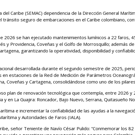
a del Caribe (SEMAC) dependencia de la Dirección General Marítim
 tránsito seguro de embarcaciones en el Caribe colombiano, contr
 2026 se han ejecutado mantenimientos lumínicos a 22 faros, 45
drés y Providencia, Coveñas y el Golfo de Morrosquillo; además d
artagena, garantizando la operatividad, disponibilidad y confiabi
eracional desarrollada durante el segundo semestre de 2025, pe
nes en estaciones de la Red de Medición de Parámetros Oceano
cha, Coveñas y Cartagena, consolidándose como uno de los pilares
oso plan de renovación tecnológica que contempla, entre 2026 y 2
a y en La Guajira: Roncador, Bajo Nuevo, Serrana, Quitasueño Nort
arítima e incrementar la confiabilidad de las ayudas a la navegac
Marítima y Autoridades de Faros (IALA).
Caribe, señor Teniente de Navío César Pulido: “Conmemorar los 82
 su vida a garantizar una navegación más segura para Colombia