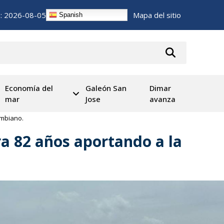
n:
2026-08-05
Mapa del sitio
Spanish
Economía del
Galeón San
Dimar
mar
Jose
avanza
ombiano.
a 82 años aportando a la