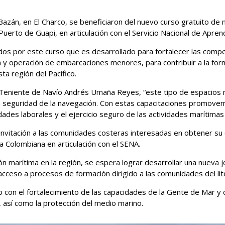
azán, en El Charco, se beneficiaron del nuevo curso gratuito de m
uerto de Guapi, en articulación con el Servicio Nacional de Apren
dos por este curso que es desarrollado para fortalecer las comp
 y operación de embarcaciones menores, para contribuir a la forma
ta región del Pacífico.
 Teniente de Navío Andrés Umaña Reyes, “este tipo de espacios 
la seguridad de la navegación. Con estas capacitaciones promovem
es laborales y el ejercicio seguro de las actividades marítimas 
invitación a las comunidades costeras interesadas en obtener su 
a Colombiana en articulación con el SENA.
marítima en la región, se espera lograr desarrollar una nueva jo
ceso a procesos de formación dirigido a las comunidades del lito
con el fortalecimiento de las capacidades de la Gente de Mar y c
, así como la protección del medio marino.