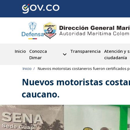
Pasar
al
contenido
principal
Inicio
Conozca
Transparencia
Atención y s
Dimar
ciudadanía
Ruta
Inicio
Nuevos motoristas costaneros fueron certificados p
de
Nuevos motoristas costan
navegación
caucano.