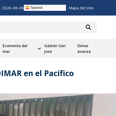
n:
2026-08-06
Mapa del sitio
Spanish
Economía del
Galeón San
Dimar
mar
Jose
avanza
IMAR en el Pacífico