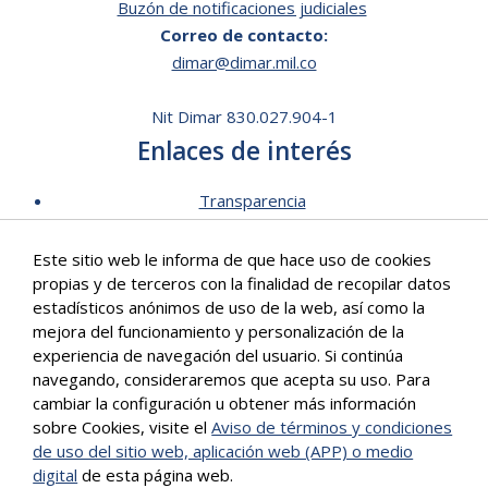
Buzón de notificaciones judiciales
Correo de contacto:
dimar@dimar.mil.co
Nit Dimar 830.027.904-1
Enlaces de interés
Transparencia
Lista de Precios - Trámites
Este sitio web le informa de que hace uso de cookies
Mecanismos de contacto
propias y de terceros con la finalidad de recopilar datos
Software para personas en situación de discapacidad
estadísticos anónimos de uso de la web, así como la
Signos en Red
mejora del funcionamiento y personalización de la
Intranet de Dimar
experiencia de navegación del usuario. Si continúa
navegando, consideraremos que acepta su uso. Para
Correo Institucional
cambiar la configuración u obtener más información
Políticas
sobre Cookies, visite el
Aviso de términos y condiciones
Mapa del sitio
de uso del sitio web, aplicación web (APP) o medio
digital
de esta página web.
Más info