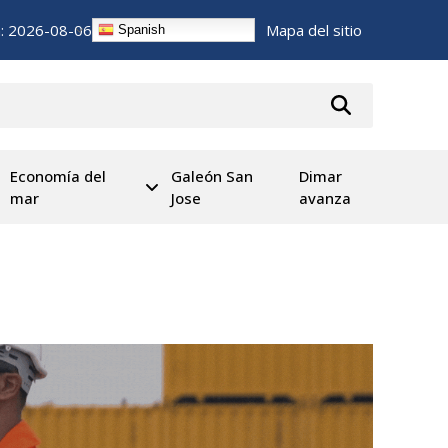
n:
2026-08-06
Mapa del sitio
Spanish
Economía del
Galeón San
Dimar
mar
Jose
avanza