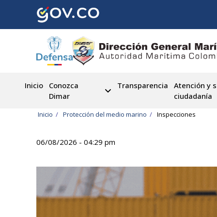
Pasar
al
contenido
principal
Inicio
Conozca
Transparencia
Atención y s
Dimar
ciudadanía
Ruta
Inicio
Protección del medio marino
Inspecciones
de
06/08/2026 - 04:29 pm
navegación