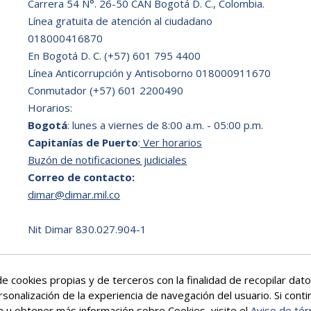
Carrera 54 N°. 26-50 CAN Bogotá D. C., Colombia.
Línea gratuita de atención al ciudadano
018000416870
En Bogotá D. C.
(+57) 601 795 4400
Línea Anticorrupción y Antisoborno 018000911670
Conmutador (+57) 601 2200490
Horarios:
Bogotá
: lunes a viernes de 8:00 a.m. - 05:00 p.m.
Capitanías de Puerto
:
Ver horarios
Buzón de notificaciones judiciales
Correo de contacto:
dimar@dimar.mil.co
Nit Dimar 830.027.904-1
e cookies propias y de terceros con la finalidad de recopilar da
rsonalización de la experiencia de navegación del usuario. Si co
ón u obtener más información sobre Cookies, visite el
Aviso de tér