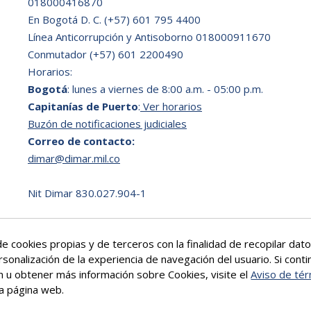
018000416870
En Bogotá D. C.
(+57) 601 795 4400
Línea Anticorrupción y Antisoborno 018000911670
Conmutador (+57) 601 2200490
Horarios:
Bogotá
: lunes a viernes de 8:00 a.m. - 05:00 p.m.
Capitanías de Puerto
:
Ver horarios
Buzón de notificaciones judiciales
Correo de contacto:
dimar@dimar.mil.co
Nit Dimar 830.027.904-1
e cookies propias y de terceros con la finalidad de recopilar da
rsonalización de la experiencia de navegación del usuario. Si co
ón u obtener más información sobre Cookies, visite el
Aviso de tér
a página web.
Más info