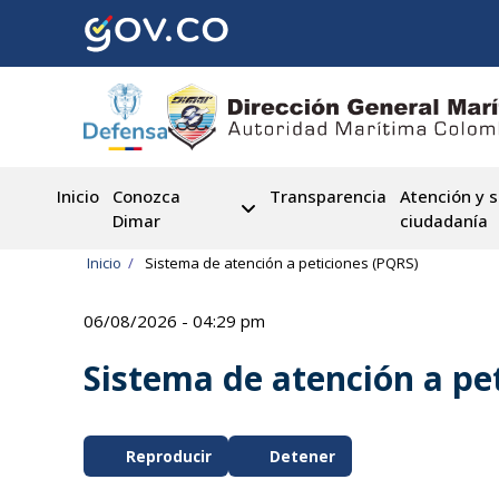
Pasar
al
contenido
principal
Inicio
Conozca
Transparencia
Atención y s
Dimar
ciudadanía
Ruta
Inicio
Sistema de atención a peticiones (PQRS)
de
06/08/2026 - 04:29 pm
navegación
Sistema de atención a pe
Reproducir
Detener