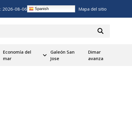
n:
2026-08-06
Mapa del sitio
Spanish
Economía del
Galeón San
Dimar
mar
Jose
avanza