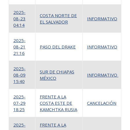
2025-
COSTA NORTE DE
08-23
INFORMATIVO
1
EL SALVADOR
04:14
2025-
08-21
PASO DEL DRAKE
INFORMATIVO
1
21:16
2025-
SUR DE CHIAPAS
08-09
INFORMATIVO
1
MÉXICO
15:40
2025-
FRENTE A LA
07-29
COSTA ESTE DE
CANCELACIÓN
1
18:25
KAMCHTKA RUSIA
2025-
FRENTE A LA