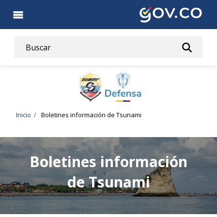
Pasar
al
contenido
principal
Ruta
Inicio
Boletines información de Tsunami
de
navegación
Boletines información
de Tsunami