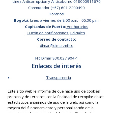
Línea Anticorrupción y Antisoborno 018000911670
Conmutador (+57) 601 2200490
Horarios:
Bogotá
: lunes a viernes de 8:00 a.m. - 05:00 p.m.
Capitanías de Puerto
:
Ver horarios
Buzón de notificaciones judiciales
Correo de contacto:
dimar@dimar.mil.co
Nit Dimar 830.027.904-1
Enlaces de interés
Transparencia
Lista de Precios - Trámites
Este sitio web le informa de que hace uso de cookies
Mecanismos de contacto
propias y de terceros con la finalidad de recopilar datos
Software para personas en situación de discapacidad
estadísticos anónimos de uso de la web, así como la
Signos en Red
mejora del funcionamiento y personalización de la
Intranet de Dimar