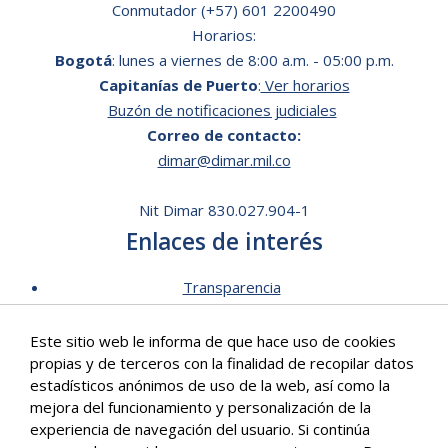
Conmutador (+57) 601 2200490
Horarios:
Bogotá
: lunes a viernes de 8:00 a.m. - 05:00 p.m.
Capitanías de Puerto
:
Ver horarios
Buzón de notificaciones judiciales
Correo de contacto:
dimar@dimar.mil.co
Nit Dimar 830.027.904-1
Enlaces de interés
Transparencia
Lista de Precios - Trámites
Este sitio web le informa de que hace uso de cookies
Mecanismos de contacto
propias y de terceros con la finalidad de recopilar datos
Software para personas en situación de discapacidad
estadísticos anónimos de uso de la web, así como la
Signos en Red
mejora del funcionamiento y personalización de la
Intranet de Dimar
experiencia de navegación del usuario. Si continúa