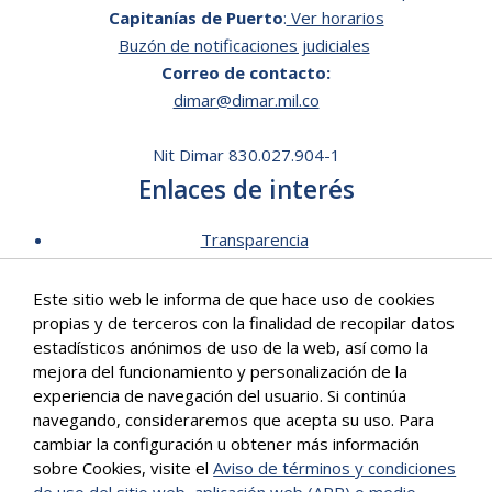
Capitanías de Puerto
:
Ver horarios
Buzón de notificaciones judiciales
Correo de contacto:
dimar@dimar.mil.co
Nit Dimar 830.027.904-1
Enlaces de interés
Transparencia
Lista de Precios - Trámites
Este sitio web le informa de que hace uso de cookies
Mecanismos de contacto
propias y de terceros con la finalidad de recopilar datos
Software para personas en situación de discapacidad
estadísticos anónimos de uso de la web, así como la
Signos en Red
mejora del funcionamiento y personalización de la
Intranet de Dimar
experiencia de navegación del usuario. Si continúa
navegando, consideraremos que acepta su uso. Para
Correo Institucional
cambiar la configuración u obtener más información
Políticas
sobre Cookies, visite el
Aviso de términos y condiciones
Mapa del sitio