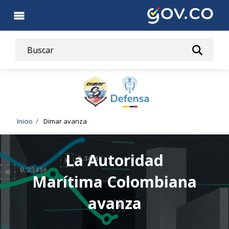
Pasar
al
contenido
principal
Ruta
Inicio
Dimar avanza
de
La Autoridad
navegación
Marítima Colombiana
avanza