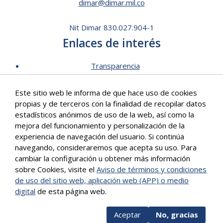
dimar@dimar.mil.co
Nit Dimar 830.027.904-1
Enlaces de interés
Transparencia
Lista de Precios - Trámites
Este sitio web le informa de que hace uso de cookies
Mecanismos de contacto
propias y de terceros con la finalidad de recopilar datos
Software para personas en situación de discapacidad
estadísticos anónimos de uso de la web, así como la
Signos en Red
mejora del funcionamiento y personalización de la
Intranet de Dimar
experiencia de navegación del usuario. Si continúa
navegando, consideraremos que acepta su uso. Para
Correo Institucional
cambiar la configuración u obtener más información
Políticas
sobre Cookies, visite el
Aviso de términos y condiciones
Mapa del sitio
de uso del sitio web, aplicación web (APP) o medio
digital
de esta página web.
Más info
Aceptar
No, gracias