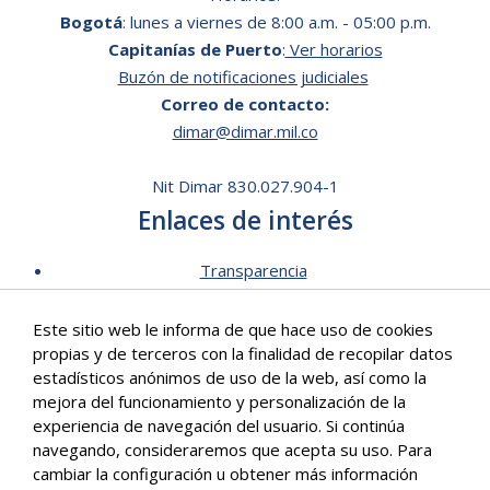
Bogotá
: lunes a viernes de 8:00 a.m. - 05:00 p.m.
Capitanías de Puerto
:
Ver horarios
Buzón de notificaciones judiciales
Correo de contacto:
dimar@dimar.mil.co
Nit Dimar 830.027.904-1
Enlaces de interés
Transparencia
Lista de Precios - Trámites
Este sitio web le informa de que hace uso de cookies
Mecanismos de contacto
propias y de terceros con la finalidad de recopilar datos
Software para personas en situación de discapacidad
estadísticos anónimos de uso de la web, así como la
Signos en Red
mejora del funcionamiento y personalización de la
Intranet de Dimar
experiencia de navegación del usuario. Si continúa
navegando, consideraremos que acepta su uso. Para
Correo Institucional
cambiar la configuración u obtener más información
Políticas