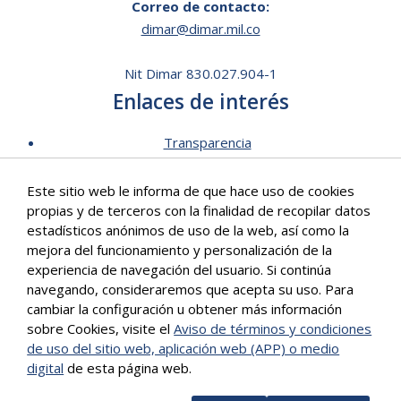
Correo de contacto:
dimar@dimar.mil.co
Nit Dimar 830.027.904-1
Enlaces de interés
Transparencia
Lista de Precios - Trámites
Este sitio web le informa de que hace uso de cookies
Mecanismos de contacto
propias y de terceros con la finalidad de recopilar datos
Software para personas en situación de discapacidad
estadísticos anónimos de uso de la web, así como la
Signos en Red
mejora del funcionamiento y personalización de la
Intranet de Dimar
experiencia de navegación del usuario. Si continúa
navegando, consideraremos que acepta su uso. Para
Correo Institucional
cambiar la configuración u obtener más información
Políticas
sobre Cookies, visite el
Aviso de términos y condiciones
Mapa del sitio
de uso del sitio web, aplicación web (APP) o medio
digital
de esta página web.
Más info