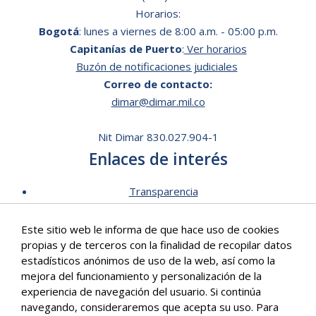
Horarios:
Bogotá
: lunes a viernes de 8:00 a.m. - 05:00 p.m.
Capitanías de Puerto
:
Ver horarios
Buzón de notificaciones judiciales
Correo de contacto:
dimar@dimar.mil.co
Nit Dimar 830.027.904-1
Enlaces de interés
Transparencia
Lista de Precios - Trámites
Este sitio web le informa de que hace uso de cookies
Mecanismos de contacto
propias y de terceros con la finalidad de recopilar datos
Software para personas en situación de discapacidad
estadísticos anónimos de uso de la web, así como la
Signos en Red
mejora del funcionamiento y personalización de la
Intranet de Dimar
experiencia de navegación del usuario. Si continúa
navegando, consideraremos que acepta su uso. Para
Correo Institucional