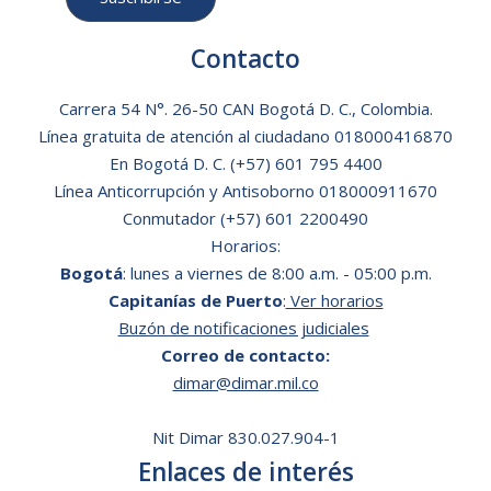
08:09 am - 05:00 pm
Aniversario Centro de
Investigaciones
Contacto
Oceanográficas e
Hidrográficas del Pacífico
Carrera 54 N°. 26-50 CAN Bogotá D. C., Colombia.
Línea gratuita de atención al ciudadano
018000416870
15 de febrero de 2026
domingo
En Bogotá D. C.
(+57) 601 795 4400
08:00 am - 05:00 pm
Aniversario Capitanía de
Línea Anticorrupción y Antisoborno 018000911670
Puerto de Leticia
Conmutador (+57) 601 2200490
Horarios:
19 de febrero de 2026
jueves
Bogotá
: lunes a viernes de 8:00 a.m. - 05:00 p.m.
08:00 am - 05:00 pm
REUNIÓN VIRTUAL DEL
Capitanías de Puerto
:
Ver horarios
COMITÉ DIRECTIVO DEL
Buzón de notificaciones judiciales
SISTEMA MUNDIAL DE
Correo de contacto:
OBSERVACIÓN DEL
dimar@dimar.mil.co
OCÉANO - GOOS
23 de febrero de 2026
lunes
Nit Dimar 830.027.904-1
Enlaces de interés
08:00 am - 12:00 am
SUBCOMITÉ DE