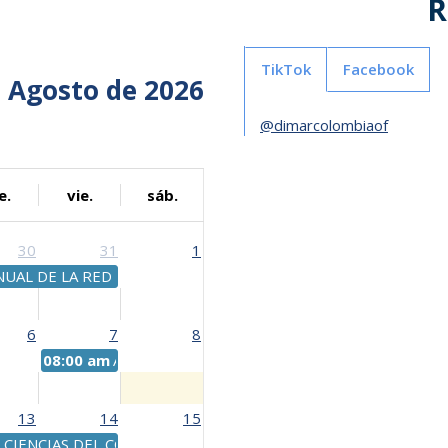
R
TikTok
Facebook
Agosto de 2026
@dimarcolombiaof
e.
vie.
sáb.
30
31
1
NUAL DE LA RED OPERATIVA DE COOPERACIÓN REGIONAL DE AU
6
7
8
 Leguízamo
08:00 am
Aniversario Capitanía de Puerto de Santa Marta
13
14
15
 CIENCIAS DEL COMITÉ CIENTÍFICO PARA LA INVESTIGACIÓN EN 