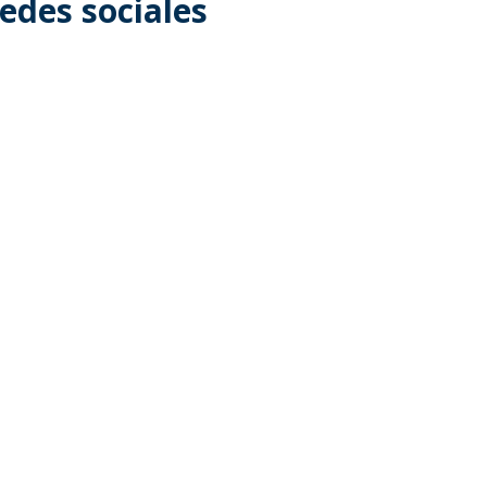
edes sociales
TORIDADES MARÍTIMAS DE CENTROAMÉRICA Y REPÚBLICA DOMIN
LA ANTÁRTIDA (SCAR CONFERENCE). Lugar: Oslo, Noruega.