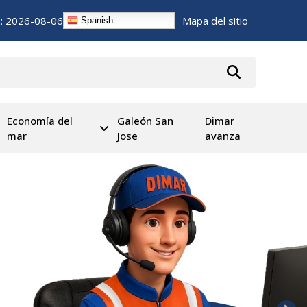
n:
2026-08-06
Mapa del sitio
Spanish
Economía del
Galeón San
Dimar
mar
Jose
avanza