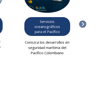
Red 
Servicios
oceanográficos
para el Pacífico
Informa
o
mar 
Conozca los desarrollos en
a
seguridad marítima del
Pacífico Colombiano