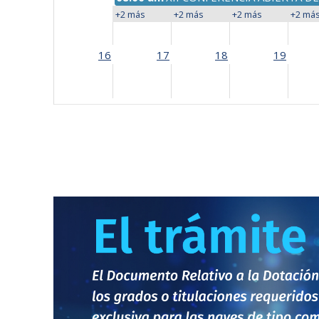
+2 más
+2 más
+2 más
+2 má
16
17
18
19
23
24
25
26
30
31
1
2
08:00 am
Aniversario ARC "I