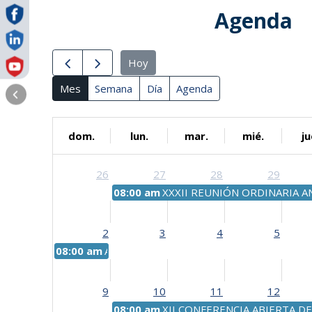
Agenda
Hoy
Mes
Semana
Día
Agenda
dom.
lun.
mar.
mié.
ju
26
27
28
29
08:00 am
XXXII REUNIÓN ORDINARIA A
2
3
4
5
08:00 am
Aniversario Capitanía de Puerto de Puerto
9
10
11
12
08:00 am
XII CONFERENCIA ABIERTA DE