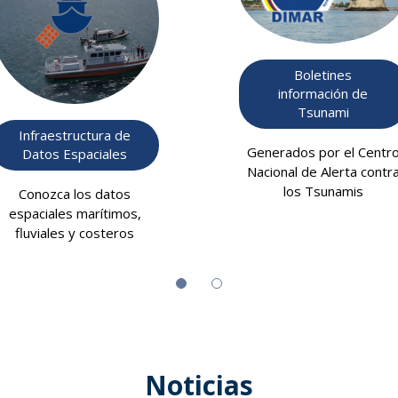
Boletines
información de
Tsunami
Infraestructura de
Generados por el Centr
Datos Espaciales
Nacional de Alerta contr
los Tsunamis
Conozca los datos
espaciales marítimos,
fluviales y costeros
Noticias