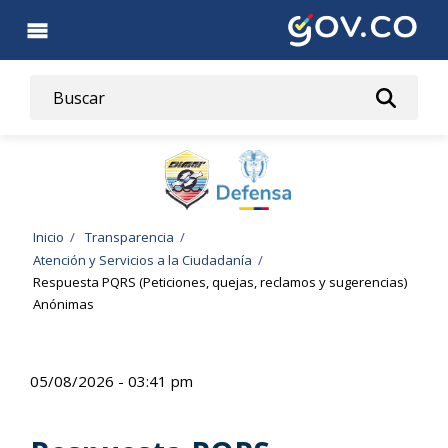
Pasar
al
contenido
principal
Ruta
Inicio
Transparencia
Atención y Servicios a la Ciudadanía
de
Respuesta PQRS (Peticiones, quejas, reclamos y sugerencias)
Anónimas
navegación
05/08/2026 - 03:41 pm