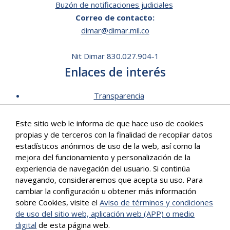
Buzón de notificaciones judiciales
Correo de contacto:
dimar@dimar.mil.co
Nit Dimar 830.027.904-1
Enlaces de interés
Transparencia
Lista de Precios - Trámites
Este sitio web le informa de que hace uso de cookies
Mecanismos de contacto
propias y de terceros con la finalidad de recopilar datos
Software para personas en situación de discapacidad
estadísticos anónimos de uso de la web, así como la
Signos en Red
mejora del funcionamiento y personalización de la
Intranet de Dimar
experiencia de navegación del usuario. Si continúa
navegando, consideraremos que acepta su uso. Para
Correo Institucional
cambiar la configuración u obtener más información
Políticas
sobre Cookies, visite el
Aviso de términos y condiciones
Mapa del sitio
de uso del sitio web, aplicación web (APP) o medio
digital
de esta página web.
Más info