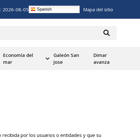
n:
2026-08-05
Mapa del sitio
Spanish
Economía del
Galeón San
Dimar
mar
Jose
avanza
y recibida por los usuarios o entidades y que su