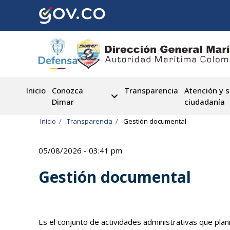
Pasar
al
contenido
principal
Inicio
Conozca
Transparencia
Atención y s
Dimar
ciudadanía
Ruta
Inicio
Transparencia
Gestión documental
de
05/08/2026 - 03:41 pm
navegación
Gestión documental
Es el conjunto de actividades administrativas que plan