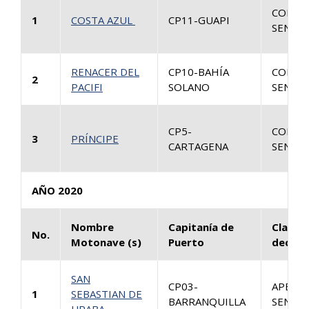
CONSU
1
COSTA AZUL
CP11-GUAPI
SENTEN
RENACER DEL
CP10-BAHÍA
CONSU
2
PACIFI
SOLANO
SENTEN
CP5-
CONSU
3
PRÍNCIPE
CARTAGENA
SENTEN
AÑO 2020
Nombre
Capitanía de
Clase 
No.
Motonave (s)
Puerto
decisi
SAN
CP03-
APELAC
1
SEBASTIAN DE
BARRANQUILLA
SENTEN