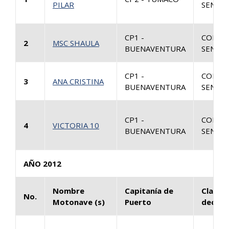
PILAR
SENTEN
CP1 -
CONSU
2
MSC SHAULA
BUENAVENTURA
SENTEN
CP1 -
CONSU
3
ANA CRISTINA
BUENAVENTURA
SENTEN
CP1 -
CONSU
4
VICTORIA 10
BUENAVENTURA
SENTEN
AÑO 2012
Nombre
Capitanía de
Clase 
No.
Motonave (s)
Puerto
decisi