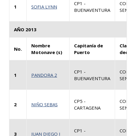
CP1 -
CONSU
1
SOFIA LYNN
BUENAVENTURA
SENTEN
AÑO 2013
Nombre
Capitanía de
Clase 
No.
Motonave (s)
Puerto
decisi
CP1 -
CONSU
1
PANDORA 2
BUENAVENTURA
SENTEN
CP5 -
CONSU
2
NIÑO SEBAS
CARTAGENA
SENTEN
CP1 -
CONSU
3
JUAN DIEGO I