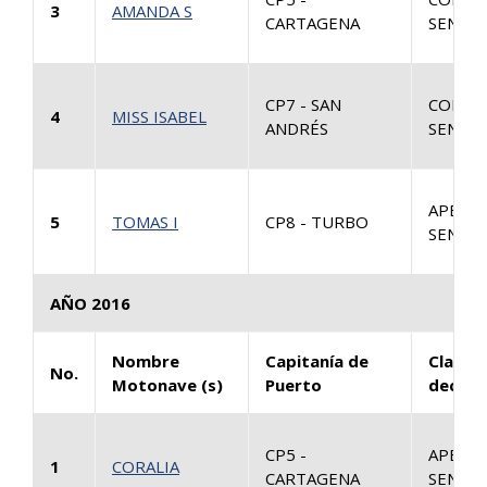
3
AMANDA S
CARTAGENA
SENTEN
CP7 - SAN
CONSU
4
MISS ISABEL
ANDRÉS
SENTEN
APELAC
5
TOMAS I
CP8 - TURBO
SENTEN
AÑO 2016
Nombre
Capitanía de
Clase 
No.
Motonave (s)
Puerto
decisi
CP5 -
APELAC
1
CORALIA
CARTAGENA
SENTEN