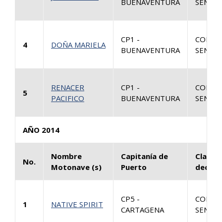
BUENAVENTURA
SENTEN
CP1 -
CONSU
4
DOÑA MARIELA
BUENAVENTURA
SENTEN
RENACER
CP1 -
CONSU
5
PACIFICO
BUENAVENTURA
SENTEN
AÑO 2014
Nombre
Capitanía de
Clase 
No.
Motonave (s)
Puerto
decisi
CP5 -
CONSU
1
NATIVE SPIRIT
CARTAGENA
SENTEN