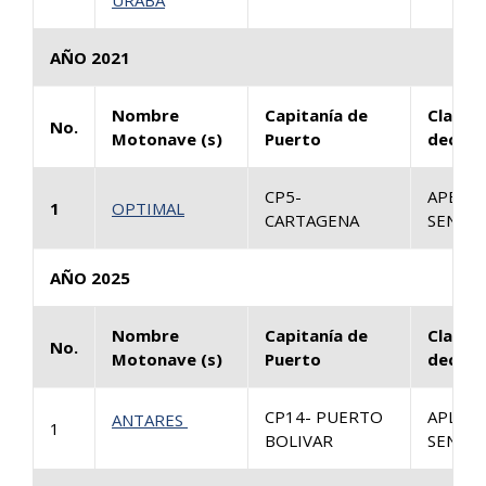
URABA
AÑO 2021
Nombre
Capitanía de
Clase 
No.
Motonave (s)
Puerto
decisi
CP5-
APELAC
1
OPTIMAL
CARTAGENA
SENTEN
AÑO 2025
Nombre
Capitanía de
Clase 
No.
Motonave (s)
Puerto
decisi
CP14- PUERTO
APLEAC
ANTARES
1
BOLIVAR
SENTEN