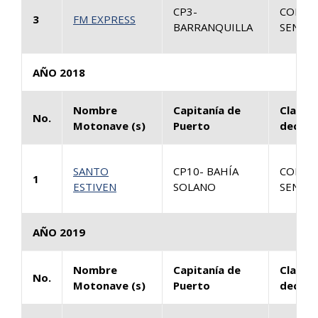
CP3-
CONSU
3
FM EXPRESS
BARRANQUILLA
SENTEN
AÑO 2018
Nombre
Capitanía de
Clase 
No.
Motonave (s)
Puerto
decisi
SANTO
CP10- BAHÍA
CONSU
1
ESTIVEN
SOLANO
SENTEN
AÑO 2019
Nombre
Capitanía de
Clase 
No.
Motonave (s)
Puerto
decisi