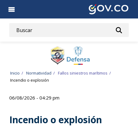
Pasar
al
contenido
principal
Ruta
Inicio
Normatividad
Fallos siniestros marítimos
Incendio o explosión
de
navegación
06/08/2026 - 04:29 pm
Incendio o explosión