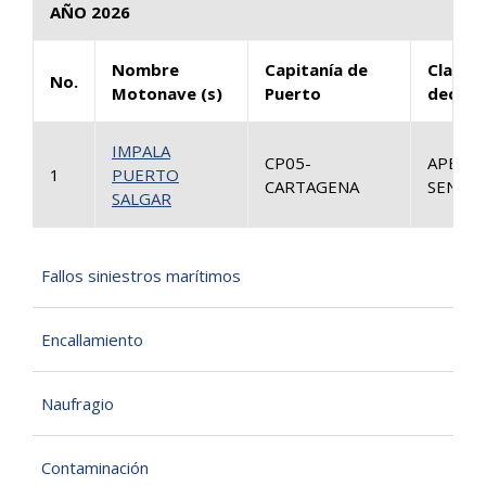
AÑO 2026
Nombre
Capitanía de
Clase 
No.
Motonave (s)
Puerto
decisi
IMPALA
CP05-
APELA
1
PUERTO
CARTAGENA
SENTEN
SALGAR
Fallos siniestros marítimos
Encallamiento
Naufragio
Contaminación