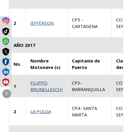
CP5 -
CONSU
2
JEFFERSON
CARTAGENA
SENTEN
AÑO 2017
Nombre
Capitanía de
Clase 
No.
Motonave (s)
Puerto
decisi
FILIPPO
CP3-
CONSU
1
BRUNELLESCHI
BARRANQUILLA
SENTEN
CP4- SANTA
CONSU
2
LA PULGA
MARTA
SENTEN