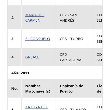
MARIA DEL
CP7 - SAN
CONSU
2
CARMEN
ANDRÉS
SENTEN
CONSU
3
EL CONSUELO
CP8 - TURBO
SENTEN
CP5 -
CONSU
4
GREACE
CARTAGENA
SENTEN
AÑO 2011
Nombre
Capitanía de
Clase 
No.
Motonave (s)
Puerto
decisi
KATHYA DEL
CONSU
1
CP2 - TUMACO