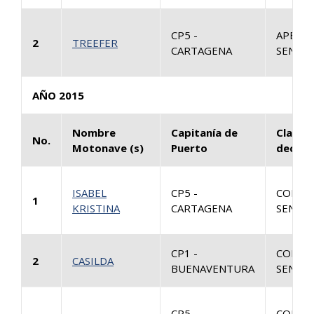
CP5 -
APELAC
2
TREEFER
CARTAGENA
SENTEN
AÑO 2015
Nombre
Capitanía de
Clase 
No.
Motonave (s)
Puerto
decisi
ISABEL
CP5 -
CONSU
1
KRISTINA
CARTAGENA
SENTEN
CP1 -
CONSU
2
CASILDA
BUENAVENTURA
SENTEN
CP5 -
CONSU