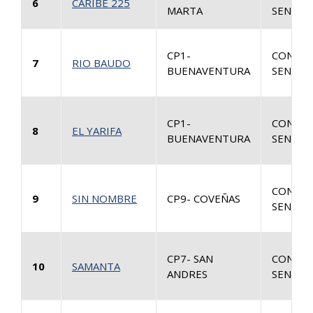
6
CARIBE 225
MARTA
SENTEN
CP1-
CONSUL
7
RIO BAUDO
BUENAVENTURA
SENTEN
CP1-
CONSUL
8
EL YARIFA
BUENAVENTURA
SENTEN
CONSUL
9
SIN NOMBRE
CP9- COVEÑAS
SENTEN
CP7- SAN
CONSUL
10
SAMANTA
ANDRES
SENTEN