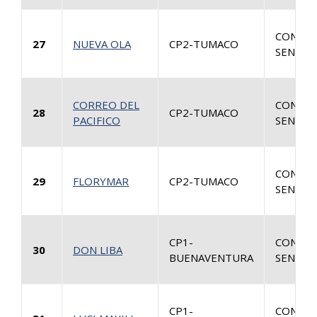
CONSUL
27
NUEVA OLA
CP2-TUMACO
SENTEN
CORREO DEL
CONSUL
28
CP2-TUMACO
PACIFICO
SENTEN
CONSUL
29
FLORYMAR
CP2-TUMACO
SENTEN
CP1-
CONSUL
30
DON LIBA
BUENAVENTURA
SENTEN
CP1-
CONSUL