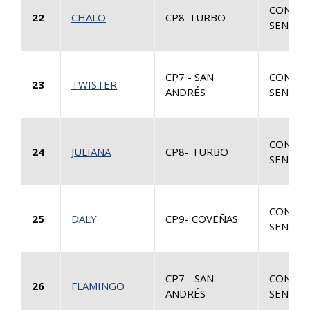
CONSUL
22
CHALO
CP8-TURBO
SENTEN
CP7 - SAN
CONSUL
23
TWISTER
ANDRÉS
SENTEN
CONSUL
24
JULIANA
CP8- TURBO
SENTEN
CONSUL
25
DALY
CP9- COVEÑAS
SENTEN
CP7 - SAN
CONSUL
26
FLAMINGO
ANDRÉS
SENTEN