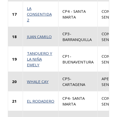
LA
CP4 - SANTA
CONSUL
17
CONSENTIDA
MARTA
SENTEN
2
CP3-
CONSUL
18
JUAN CAMILO
BARRANQUILLA
SENTEN
TANQUERO Y
CP1-
CONSUL
19
LA NIÑA
BUENAVENTURA
SENTEN
EMELY
CP5-
APELAC
20
WHALE CAY
CARTAGENA
SENTEN
CP4- SANTA
CONSUL
21
EL RODADERO
MARTA
SENTEN