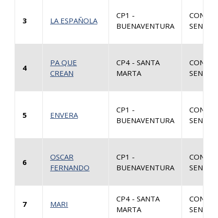
CP1 -
CONSUL
3
LA ESPAÑOLA
BUENAVENTURA
SENTEN
PA QUE
CP4 - SANTA
CONSUL
4
CREAN
MARTA
SENTEN
CP1 -
CONSUL
5
ENVERA
BUENAVENTURA
SENTEN
OSCAR
CP1 -
CONSUL
6
FERNANDO
BUENAVENTURA
SENTEN
CP4 - SANTA
CONSUL
7
MARI
MARTA
SENTEN