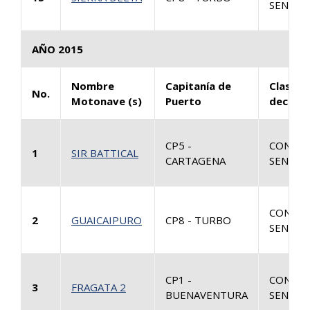
SENTEN
AÑO 2015
Nombre
Capitanía de
Clase d
No.
Motonave (s)
Puerto
decisió
CP5 -
CONSUL
1
SIR BATTICAL
CARTAGENA
SENTEN
CONSUL
2
GUAICAIPURO
CP8 - TURBO
SENTEN
CP1 -
CONSUL
3
FRAGATA 2
BUENAVENTURA
SENTEN