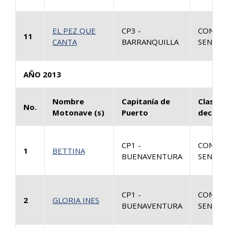
EL PEZ QUE
CP3 -
CONSUL
11
CANTA
BARRANQUILLA
SENTEN
AÑO 2013
Nombre
Capitanía de
Clase d
No.
Motonave (s)
Puerto
decisió
CP1 -
CONSUL
1
BETTINA
BUENAVENTURA
SENTEN
CP1 -
CONSUL
2
GLORIA INES
BUENAVENTURA
SENTEN