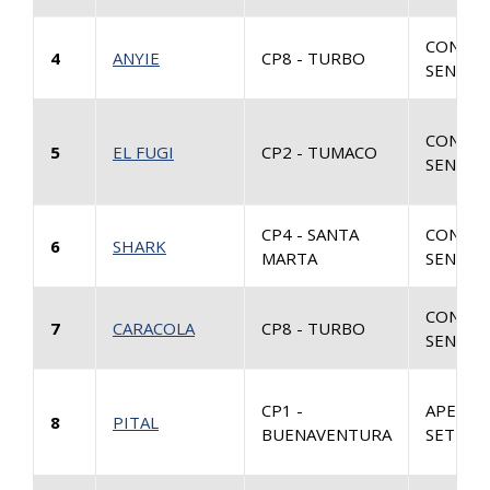
CONSUL
4
ANYIE
CP8 - TURBO
SENTEN
CONSUL
5
EL FUGI
CP2 - TUMACO
SENTEN
CP4 - SANTA
CONSUL
6
SHARK
MARTA
SENTEN
CONSUL
7
CARACOLA
CP8 - TURBO
SENTEN
CP1 -
APELAC
8
PITAL
BUENAVENTURA
SETENC