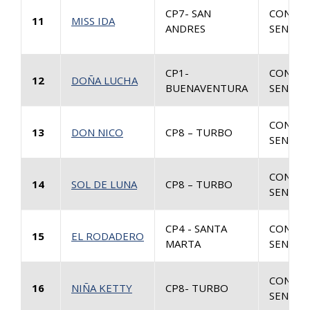
CP7- SAN
CONSUL
11
MISS IDA
ANDRES
SENTEN
CP1-
CONSUL
12
DOÑA LUCHA
BUENAVENTURA
SENTEN
CONSUL
13
DON NICO
CP8 – TURBO
SENTEN
CONSUL
14
SOL DE LUNA
CP8 – TURBO
SENTEN
CP4 - SANTA
CONSUL
15
EL RODADERO
MARTA
SENTEN
CONSUL
16
NIÑA KETTY
CP8- TURBO
SENTEN