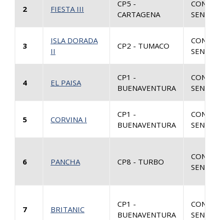
CP5 -
CONSUL
2
FIESTA III
CARTAGENA
SENTEN
ISLA DORADA
CONSUL
3
CP2 - TUMACO
II
SENTEN
CP1 -
CONSUL
4
EL PAISA
BUENAVENTURA
SENTEN
CP1 -
CONSUL
5
CORVINA I
BUENAVENTURA
SENTEN
CONSUL
6
PANCHA
CP8 - TURBO
SENTEN
CP1 -
CONSUL
7
BRITANIC
BUENAVENTURA
SENTEN