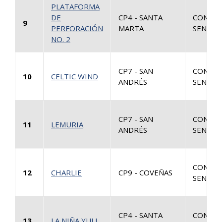
PLATAFORMA
DE
CP4 - SANTA
CONSUL
9
PERFORACIÓN
MARTA
SENTEN
NO. 2
CP7 - SAN
CONSUL
10
CELTIC WIND
ANDRÉS
SENTEN
CP7 - SAN
CONSUL
11
LEMURIA
ANDRÉS
SENTEN
CONSUL
12
CHARLIE
CP9 - COVEÑAS
SENTEN
CP4 - SANTA
CONSUL
13
LA NIÑA YULI