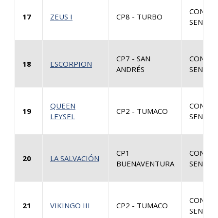
CONSUL
17
ZEUS I
CP8 - TURBO
SENTEN
CP7 - SAN
CONSUL
18
ESCORPION
ANDRÉS
SENTEN
QUEEN
CONSUL
19
CP2 - TUMACO
LEYSEL
SENTEN
CP1 -
CONSUL
20
LA SALVACIÓN
BUENAVENTURA
SENTEN
CONSUL
21
VIKINGO III
CP2 - TUMACO
SENTEN