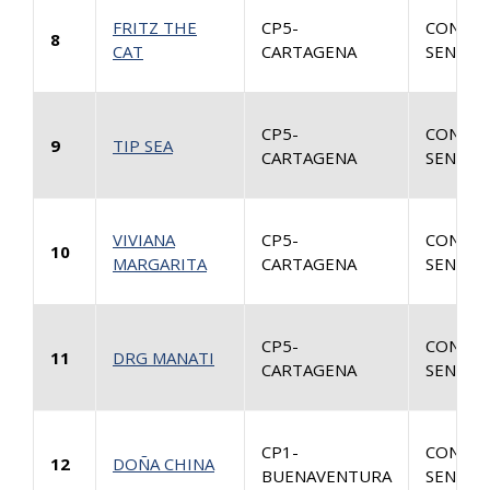
FRITZ THE
CP5-
CONSUL
8
CAT
CARTAGENA
SENTEN
CP5-
CONSUL
9
TIP SEA
CARTAGENA
SENTEN
VIVIANA
CP5-
CONSUL
10
MARGARITA
CARTAGENA
SENTEN
CP5-
CONSUL
11
DRG MANATI
CARTAGENA
SENTEN
CP1-
CONSUL
12
DOÑA CHINA
BUENAVENTURA
SENTEN