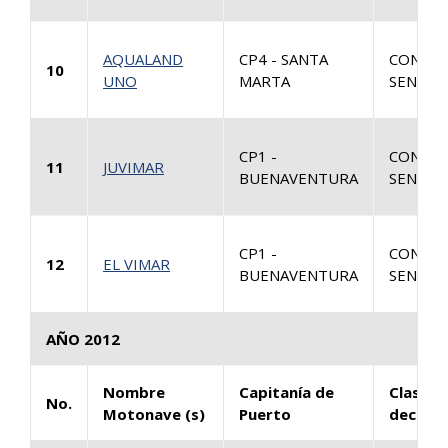
AQUALAND
CP4 - SANTA
CONSUL
10
UNO
MARTA
SENTEN
CP1 -
CONSUL
11
JUVIMAR
BUENAVENTURA
SENTEN
CP1 -
CONSUL
12
EL VIMAR
BUENAVENTURA
SENTEN
AÑO 2012
Nombre
Capitanía de
Clase d
No.
Motonave (s)
Puerto
decisió