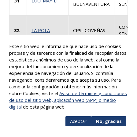
31
LUCI MAYILI
BUENAVENTURA
SENTEN
CONSUL
32
LA POLA
CP9- COVEÑAS
SENTEN
Este sitio web le informa de que hace uso de cookies
propias y de terceros con la finalidad de recopilar datos
CP3-
CONSUL
estadísticos anónimos de uso de la web, así como la
33
LUZ ESTELLA
BARRANQUILLA
SENTEN
mejora del funcionamiento y personalización de la
experiencia de navegación del usuario. Si continúa
navegando, consideraremos que acepta su uso. Para
CP1-
CONSUL
cambiar la configuración u obtener más información
34
SANTA ANA Y
BUENAVENTURA
SENTEN
sobre Cookies, visite el
Aviso de términos y condiciones
de uso del sitio web, aplicación web (APP) o medio
digital
de esta página web.
Más info
CP1-
CONSUL
35
HABIBI
Aceptar
No, gracias
BUENAVENTURA
SENTEN