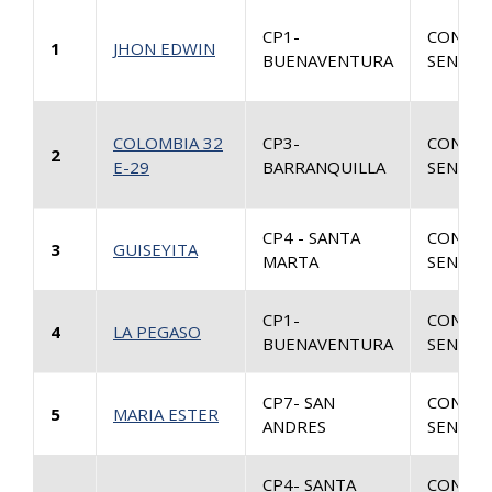
CP1-
CONSUL
1
JHON EDWIN
BUENAVENTURA
SENTEN
COLOMBIA 32
CP3-
CONSUL
2
E-29
BARRANQUILLA
SENTEN
CP4 - SANTA
CONSUL
3
GUISEYITA
MARTA
SENTEN
CP1-
CONSUL
4
LA PEGASO
BUENAVENTURA
SENTEN
CP7- SAN
CONSUL
5
MARIA ESTER
ANDRES
SENTEN
CP4- SANTA
CONSUL