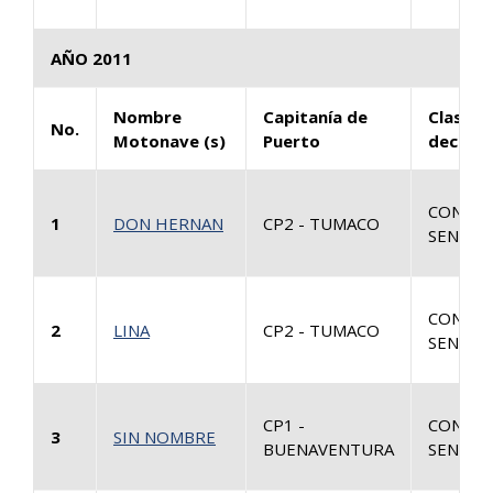
AÑO 2011
Nombre
Capitanía de
Clase d
No.
Motonave (s)
Puerto
decisió
CONSUL
1
DON HERNAN
CP2 - TUMACO
SENTEN
CONSUL
2
LINA
CP2 - TUMACO
SENTEN
CP1 -
CONSUL
3
SIN NOMBRE
BUENAVENTURA
SENTEN