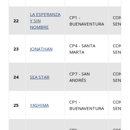
LA ESPERANZA
CP1 -
CONSUL
22
Y SIN
BUENAVENTURA
SENTEN
NOMBRE
CP4 - SANTA
CONSUL
23
JONATHAN
MARTA
SENTEN
CP7 - SAN
CONSUL
24
SEA STAR
ANDRÉS
SENTEN
CP1 -
CONSUL
25
YASHIMA
BUENAVENTURA
SENTEN