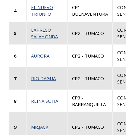
EL NUEVO
CP1 -
CONSUL
4
TRIUNFO
BUENAVENTURA
SENTEN
EXPRESO
CONSUL
5
CP2 - TUMACO
SALAHONDA
SENTEN
CONSUL
6
AURORA
CP2 - TUMACO
SENTEN
CONSUL
7
RIO DAGUA
CP2 - TUMACO
SENTEN
CP3 -
CONSUL
8
REINA SOFIA
BARRANQUILLA
SENTEN
CONSUL
9
MR.JACK
CP2 - TUMACO
SENTEN