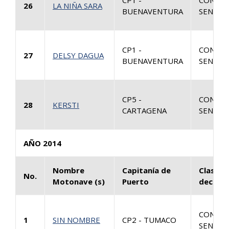
CP1 -
CONSUL
26
LA NIÑA SARA
BUENAVENTURA
SENTEN
CP1 -
CONSUL
27
DELSY DAGUA
BUENAVENTURA
SENTEN
CP5 -
CONSUL
28
KERSTI
CARTAGENA
SENTEN
AÑO 2014
Nombre
Capitanía de
Clase d
No.
Motonave (s)
Puerto
decisió
CONSUL
1
SIN NOMBRE
CP2 - TUMACO
SENTEN