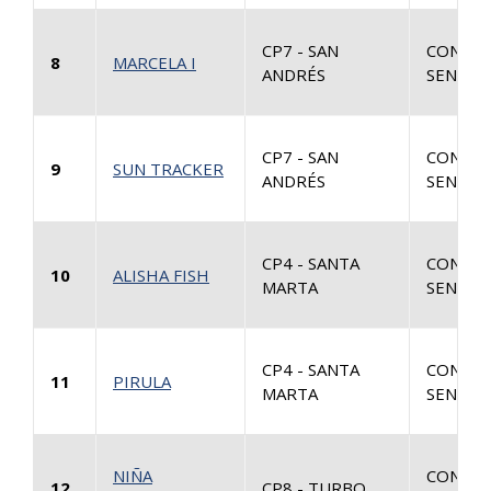
CP7 - SAN
CONSUL
8
MARCELA I
ANDRÉS
SENTEN
CP7 - SAN
CONSUL
9
SUN TRACKER
ANDRÉS
SENTEN
CP4 - SANTA
CONSUL
10
ALISHA FISH
MARTA
SENTEN
CP4 - SANTA
CONSUL
11
PIRULA
MARTA
SENTEN
NIÑA
CONSUL
12
CP8 - TURBO