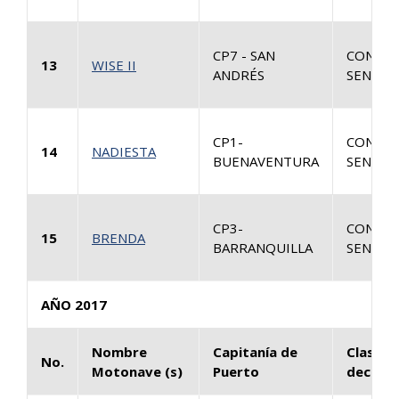
CP7 - SAN
CONSUL
13
WISE II
ANDRÉS
SENTEN
CP1-
CONSUL
14
NADIESTA
BUENAVENTURA
SENTEN
CP3-
CONSUL
15
BRENDA
BARRANQUILLA
SENTEN
AÑO 2017
Nombre
Capitanía de
Clase d
No.
Motonave (s)
Puerto
decisió