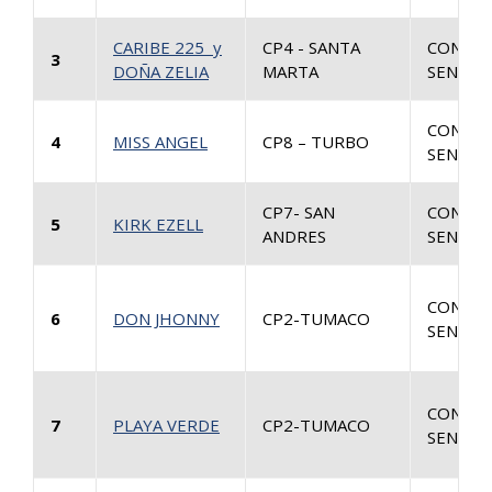
CARIBE 225 y
CP4 - SANTA
CONSUL
3
DOÑA ZELIA
MARTA
SENTEN
CONSUL
4
MISS ANGEL
CP8 – TURBO
SENTEN
CP7- SAN
CONSUL
5
KIRK EZELL
ANDRES
SENTEN
CONSUL
6
DON JHONNY
CP2-TUMACO
SENTEN
CONSUL
7
PLAYA VERDE
CP2-TUMACO
SENTEN