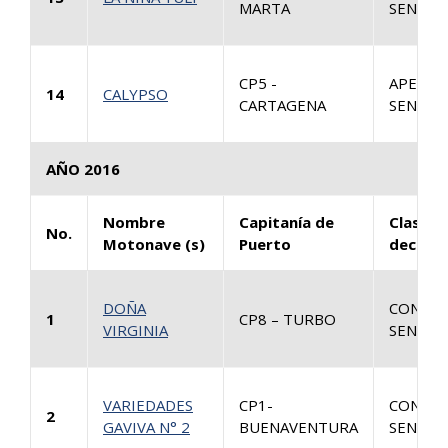
MARTA
SENTEN
CP5 -
APELAC
14
CALYPSO
CARTAGENA
SENTEN
AÑO 2016
Nombre
Capitanía de
Clase d
No.
Motonave (s)
Puerto
decisió
DOÑA
CONSUL
1
CP8 – TURBO
VIRGINIA
SENTEN
VARIEDADES
CP1-
CONSUL
2
GAVIVA N° 2
BUENAVENTURA
SENTEN