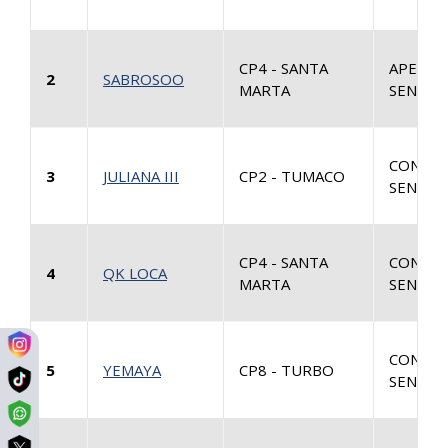
CP4 - SANTA
APELAC
2
SABROSOO
MARTA
SENTEN
CONSUL
3
JULIANA III
CP2 - TUMACO
SENTEN
CP4 - SANTA
CONSUL
4
QK LOCA
MARTA
SENTEN
CONSUL
5
YEMAYA
CP8 - TURBO
SENTEN