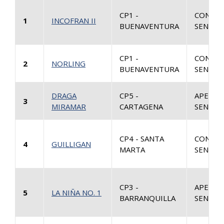
CP1 -
CONSUL
1
INCOFRAN II
BUENAVENTURA
SENTEN
CP1 -
CONSUL
2
NORLING
BUENAVENTURA
SENTEN
DRAGA
CP5 -
APELAC
3
MIRAMAR
CARTAGENA
SENTEN
CP4 - SANTA
CONSUL
4
GUILLIGAN
MARTA
SENTEN
CP3 -
APELAC
5
LA NIÑA NO. 1
BARRANQUILLA
SENTEN