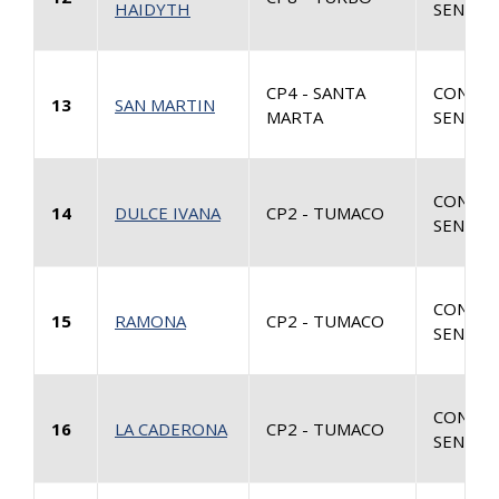
HAIDYTH
SENTEN
CP4 - SANTA
CONSUL
13
SAN MARTIN
MARTA
SENTEN
CONSUL
14
DULCE IVANA
CP2 - TUMACO
SENTEN
CONSUL
15
RAMONA
CP2 - TUMACO
SENTEN
CONSUL
16
LA CADERONA
CP2 - TUMACO
SENTEN