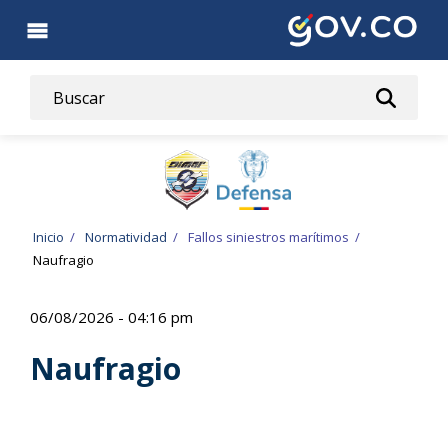
Pasar
al
contenido
principal
Ruta
Inicio
Normatividad
Fallos siniestros marítimos
Naufragio
de
navegación
06/08/2026 - 04:16 pm
Naufragio