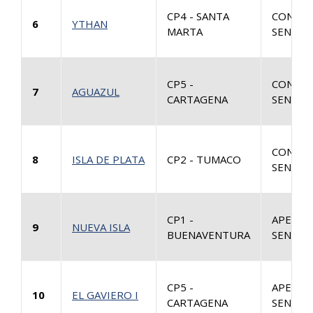
CP4 - SANTA
CONSUL
6
YTHAN
MARTA
SENTEN
CP5 -
CONSUL
7
AGUAZUL
CARTAGENA
SENTEN
CONSUL
8
ISLA DE PLATA
CP2 - TUMACO
SENTEN
CP1 -
APELAC
9
NUEVA ISLA
BUENAVENTURA
SENTEN
CP5 -
APELAC
10
EL GAVIERO I
CARTAGENA
SENTEN