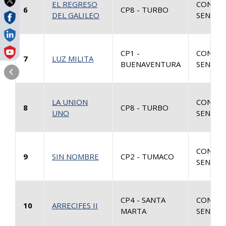
EL REGRESO
CONSUL
6
CP8 - TURBO
DEL GALILEO
SENTEN
CP1 -
CONSUL
7
LUZ MILITA
BUENAVENTURA
SENTEN
LA UNION
CONSUL
8
CP8 - TURBO
UNO
SENTEN
CONSUL
9
SIN NOMBRE
CP2 - TUMACO
SENTEN
CP4 - SANTA
CONSUL
10
ARRECIFES II
MARTA
SENTEN