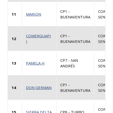
CP1 -
CONSUL
11
MARION
BUENAVENTURA
SENTEN
COMERGUAPI
CP1 -
CONSUL
12
I
BUENAVENTURA
SENTEN
CP7 - SAN
CONSUL
13
PAMELA H
ANDRÉS
SENTEN
CP1 -
CONSUL
14
DON GERMAN
BUENAVENTURA
SENTEN
CONSUL
15
SIERRA DELTA
CP8 - TURBO